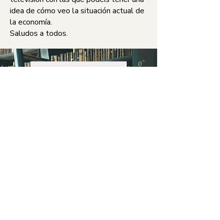
idea de cómo veo la situación actual de
la economía.
Saludos a todos.
¿Una
La
Nueva
pizarra
Crisis?
de