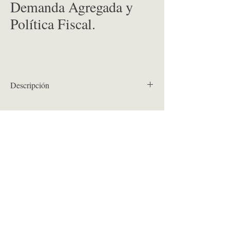
Demanda Agregada y
Política Fiscal.
Descripción
Entorno Económico de los Negocios (NT2).
Amazon KDP, 2015.
(Disponible también en versión digital).
Contacto
jmokean@jmokean.com