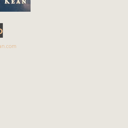
o
an.com