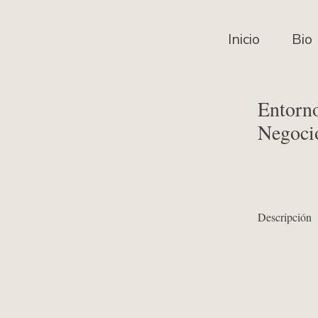
Inicio
Bio
Entorn
Negoci
Descripción
Macroeconomía 
Amazon KDP, 
(Disponible tam