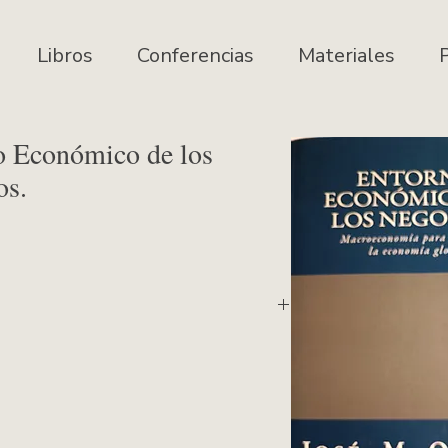
Libros
Conferencias
Materiales
P
o Económico de los
os.
para entender la economía global.
2015. 
bién en versión digital).