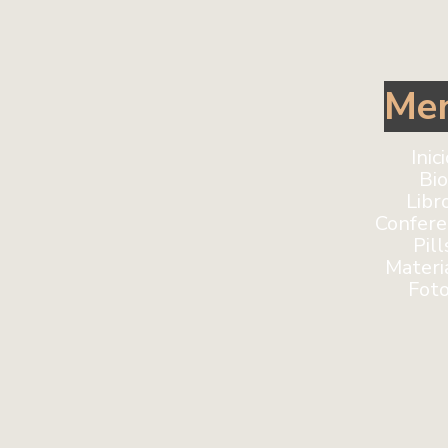
Me
Inic
Bio
Libr
Confere
Pill
Materi
Fot