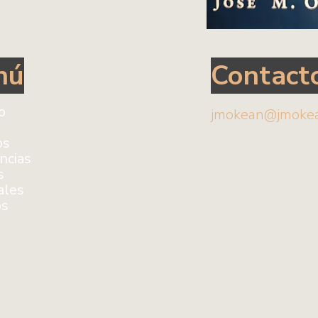
nú
Contact
io
jmokean@jmoke
os
ncias
s
ales
os