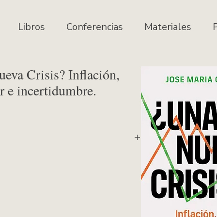
Libros
Conferencias
Materiales
P
eva Crisis? Inflación,
r e incertidumbre.
sis? Inflación, malestar e incertidumbre.
uin Random House), Barcelona, 2024.