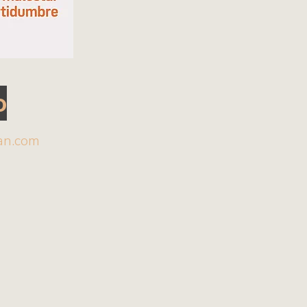
o
an.com