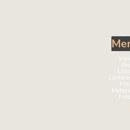
Me
Inic
Bio
Libr
Confere
Pill
Materi
Fot