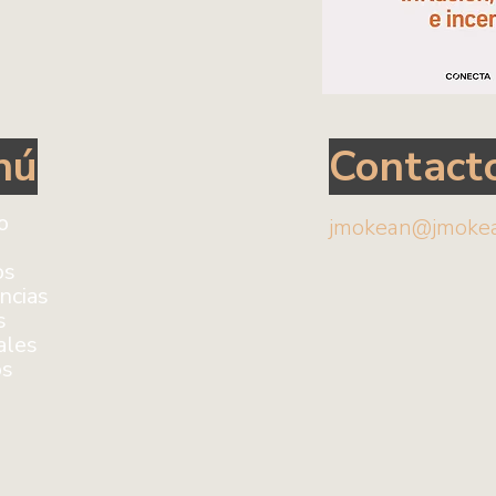
nú
Contact
io
jmokean@jmoke
os
ncias
s
ales
os